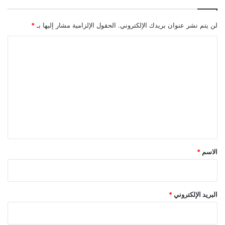
ر
ح
لن يتم نشر عنوان بريدك الإلكتروني.
الحقول الإلزامية مشار إليها بـ
*
أ
س
ا
ا
ل
ل
ت
ي
ب
ع
ل
ل
ح
ف
ي
ظ
ق
ا
ل
*
الاسم
*
ث
ر
و
ة
البريد الإلكتروني
*