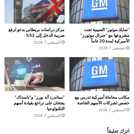
ئ
ن
ة
ت
ف
ز
ي
ا
ب
ي
“سايك موتور” الصينية تجدد
مركز دراسات بريطاني يدعو لرفع
ر
د
مشروعها مع “جنرال موتورز”
ضريبة الدخل إلى 52%
ي
ط
الأميركية لمدة 20 عاماً
أغسطس 7, 2026
ط
ب
أغسطس 7, 2026
ا
ا
ن
ع
ي
ة
ا
ا
.
ل
.
أ
م
م
ا
و
مكاتب محاماة أميركية تدرس بيع
“ستاندرد آند بورز” و”ناسداك”
ا
حصص لشركات الأسهم الخاصة
يفتحان على تراجع بقيادة أسهم
ا
التكنولوجيا
ل
ل
أغسطس 7, 2026
س
و
أغسطس 7, 2026
ب
ي
ب
ق
اترك تعليقاً
؟
ت