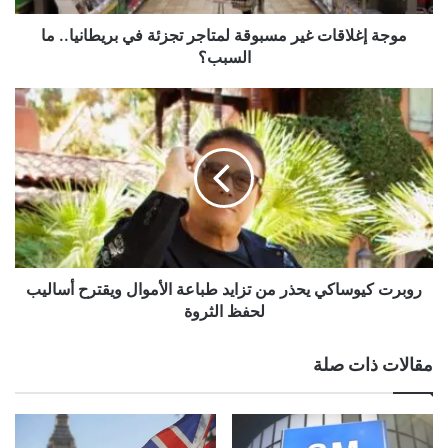
ق
ا
موجة إغلاقات غير مسبوقة لمتاجر تجزئة في بريطانيا.. ما
ت
السبب؟
غ
ي
ر
ر
و
م
ب
س
ر
ب
ت
و
ك
ق
ي
ة
و
ل
س
م
ا
روبرت كيوساكي يحذر من تزايد طباعة الأموال ويقترح أساليب
ت
ك
لحفظ الثروة
ا
ي
ج
ي
مقالات ذات صلة
ر
ح
ت
ذ
ج
ر
ز
م