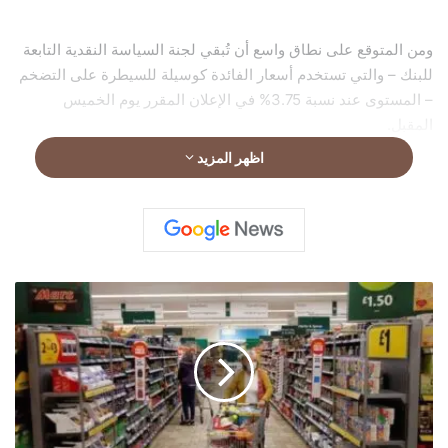
ومن المتوقع على نطاق واسع أن تُبقي لجنة السياسة النقدية التابعة
للبنك – والتي تستخدم أسعار الفائدة كوسيلة للسيطرة على التضخم
– المستوى عند نسبة 3.75% في الإعلان المقرر يوم الخميس
المقبل.
اظهر المزيد
م
و
ج
ة
إ
غ
ل
ا