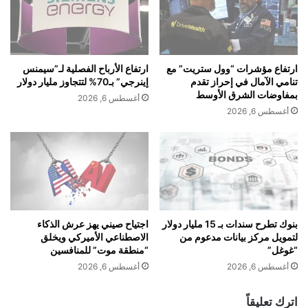
ل
ي
ش
ق
ر
د
ك
م
ة
ج
ارتفاع مؤشرات “وول ستريت” مع
ارتفاع الأرباح الفصلية لـ”سيمنس
إ
ا
تنامي الآمال في إحراز تقدم
إينرجي” بـ70% لتتجاوز مليار دولار
ن
ئ
بمفاوضات الشرق الأوسط
أغسطس 6, 2026
ت
ز
أغسطس 6, 2026
ا
ة
View this post on Instagram
ج
أ
ف
ف
ن
ض
ي
ل
ة
ف
ل
ن
ش
ا
بنوك تطرح سندات بـ 15 مليار دولار
اجتياح صيني يهز عرش الذكاء
ر
لتمويل مركز بيانات مدعوم من
الاصطناعي الأميركي ويخلق
ن
“غوغل”
“منطقة موت” للمنافسين
ك
م
ة
ط
أغسطس 6, 2026
أغسطس 6, 2026
ا
ر
A post shared by Oman News – أخبار عمان (@akhabaroman.official)
ل
ب
اترك تعليقاً
ع