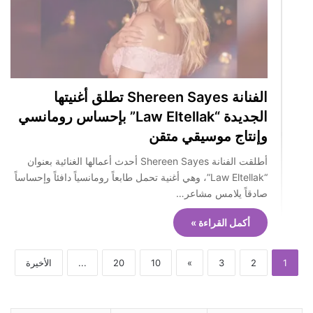
الفنانة Shereen Sayes تطلق أغنيتها
الجديدة “Law Eltellak” بإحساس رومانسي
وإنتاج موسيقي متقن
أطلقت الفنانة Shereen Sayes أحدث أعمالها الغنائية بعنوان
“Law Eltellak”، وهي أغنية تحمل طابعاً رومانسياً دافئاً وإحساساً
صادقاً يلامس مشاعر…
أكمل القراءة »
1
2
3
»
10
20
...
الأخيرة