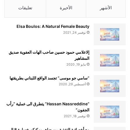
الأشهر
الأخيرة
تعليقات
Elsa Boulos: A Natural Female Beauty
نوفمبر 24, 2021
إلاعلامي حمود حسين صاحب الهات العفوية صديق
المشاهير
مايو 19, 2020
“سامي جو موسى” تجسد الواقع اللبناني بطريقتها
أغسطس 29, 2020
“Hassan Nassreddine” يتطرق الى عملية “رأب
الجفون”
نوفمبر 18, 2021
مع أخصائية التغذية ريم ضاهر يمكنكم خسارة 8 إلى