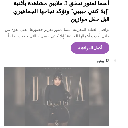
أسما لمنور تحقق 3 ملايين مشاهدة بأغنية
“إيلا كنتي حبيبي” وتؤكد نجاحها الجماهيري
قبل حفل موازين
تواصل الفنانة المغربية أسما لمنور تعزيز حضورها الفني بقوة من
خلال أحدث أعمالها الغنائية “إيلا كنتي حبيبي”، التي حققت نجاحاً…
أكمل القراءة »
13 يونيو