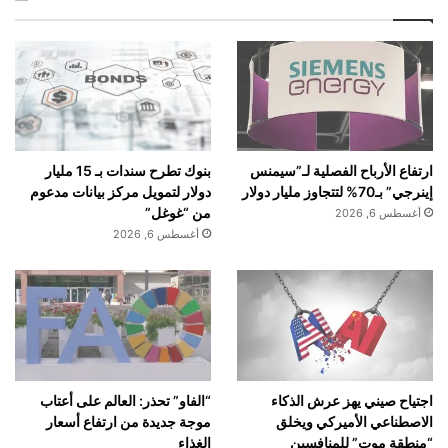
قيود الدراسة والحاجة إلى مزيد من البحث
كما حدد المؤلفون العديد من القيود على عملهم.
لم يكن التحليل مراجعة منهجية ولم يتضمن خطرًا
رسميًا لتقييم التحيز. وكانت بعض الدراسات التي
بنوك تطرح سندات بـ 15 مليار
ارتفاع الأرباح الفصلية لـ”سيمنس
تمت مراجعتها قائمة على الملاحظة، مما يعني أن
دولار لتمويل مركز بيانات مدعوم
إينرجي” بـ70% لتتجاوز مليار دولار
من “غوغل”
أغسطس 6, 2026
نتائجها يمكن أن تتأثر بعوامل مربكة. بالإضافة إلى
أغسطس 6, 2026
ذلك، قد لا تنطبق الاستنتاجات المستخلصة من
التجارب السريرية على جميع المرضى بسبب
الاختلافات في تصميم الدراسة، ومجموعات
المرضى، ومنتجات القنب التي تم اختبارها.
اجتياح صيني يهز عرش الذكاء
“الفاو” تحذر: العالم على أعتاب
وقال الدكتور هسو: “إن إجراء المزيد من الأبحاث
الاصطناعي الأميركي ويخلق
موجة جديدة من ارتفاع أسعار
“منطقة موت” للمنافسين
الغذاء