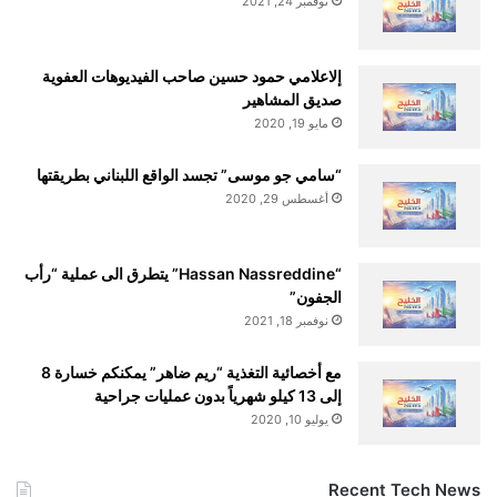
نوفمبر 24, 2021
بالمقارنة مع الاستخدام غير اليومي.
إلاعلامي حمود حسين صاحب الفيديوهات العفوية
إرشادات لاتخاذ القرارات السريرية
صديق المشاهير
مايو 19, 2020
وبناءً على هذه النتائج، يؤكد المؤلفون أنه يجب على
الأطباء فحص المرضى
أمراض القلب والأوعية
“سامي جو موسى” تجسد الواقع اللبناني بطريقتها
أغسطس 29, 2020
الدموية
والاضطرابات الذهانية، ومراجعة التفاعلات
الدوائية المحتملة، والموازنة بعناية بين المخاطر
“Hassan Nassreddine” يتطرق الى عملية “رأب
المحتملة والفوائد قبل التوصية بالمنتجات التي
الجفون”
تحتوي على رباعي هيدروكانابينول (THC)
نوفمبر 18, 2021
للاستخدام الطبي.
مع أخصائية التغذية “ريم ضاهر” يمكنكم خسارة 8
إلى 13 كيلو شهرياً بدون عمليات جراحية
وقال هسو: “يستحق المرضى إجراء محادثات
يوليو 10, 2020
صادقة حول ما يفعله العلم وما لا يخبرنا به عن
Recent Tech News
القنب الطبي”.